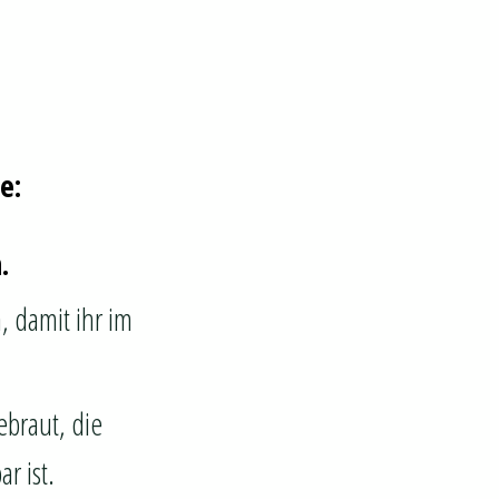
e:
.
, damit ihr im
ebraut, die
r ist.