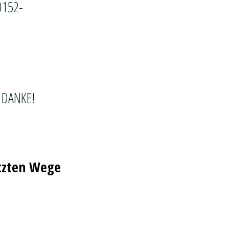
0152-
. DANKE!
etzten Wege