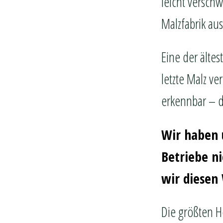
leicht versch
Malzfabrik au
Eine der ältes
letzte Malz v
erkennbar – di
Wir haben 
Betriebe ni
wir diesen
Die größten H