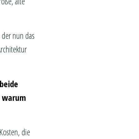
oße, alte
s der nun das
rchitektur
beide
e, warum
Kosten, die