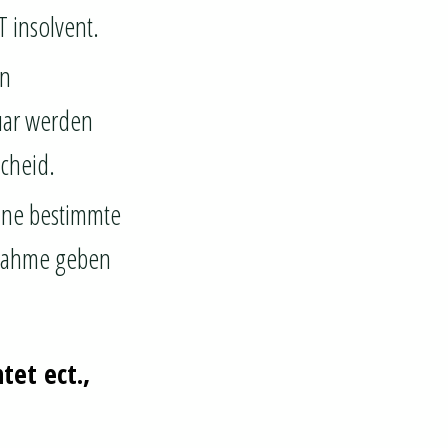
 insolvent.
en
uar werden
scheid.
eine bestimmte
knahme geben
et ect.,