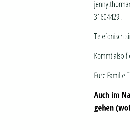
jenny.thorma
31604429 .
Telefonisch s
Kommt also fle
Eure Familie
Auch im Na
gehen (wof