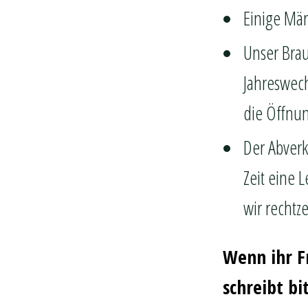
Einige Mär
Unser Brau
Jahreswech
die Öffnun
Der Abverk
Zeit eine
wir rechtze
Wenn ihr F
schreibt
bi