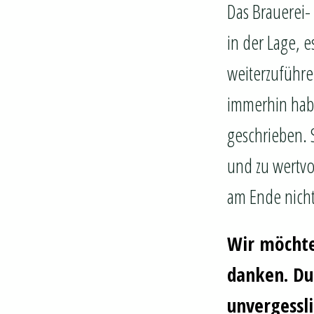
Das Brauerei-
in der Lage, e
weiterzuführen
immerhin habe
geschrieben. S
und zu wertvo
am Ende nicht
Wir möchte
danken. Du
unvergessl