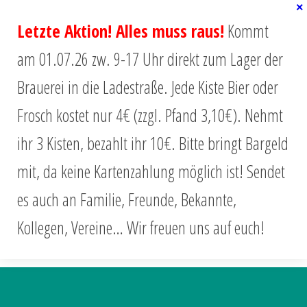
Letzte Aktion! Alles muss raus!
Kommt
am 01.07.26 zw. 9-17 Uhr direkt zum Lager der
WARENKORB
Brauerei in die Ladestraße. Jede Kiste Bier oder
Du bist hier:
Startseite
/
Warenkorb
Frosch kostet nur 4€ (zzgl. Pfand 3,10€). Nehmt
ihr 3 Kisten, bezahlt ihr 10€. Bitte bringt Bargeld
Dein Warenkorb ist gegenwärtig leer.
mit, da keine Kartenzahlung möglich ist! Sendet
es auch an Familie, Freunde, Bekannte,
Zurück zum Shop
Kollegen, Vereine… Wir freuen uns auf euch!