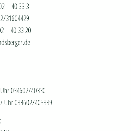
02 – 40 33 3
52/31604429
02 – 40 33 20
ndsberger.de
6 Uhr 034602/40330
17 Uhr 034602/403339
: